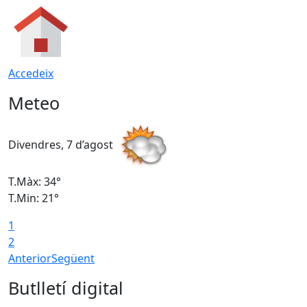
Accedeix
Meteo
Divendres, 7 d’agost
D
T.Màx: 34°
T
T.Min: 21°
T
1
T
2
Anterior
Següent
Butlletí digital