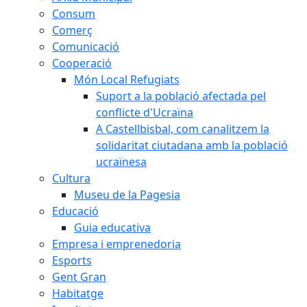
Consum
Comerç
Comunicació
Cooperació
Món Local Refugiats
Suport a la població afectada pel
conflicte d'Ucraïna
A Castellbisbal, com canalitzem la
solidaritat ciutadana amb la població
ucraïnesa
Cultura
Museu de la Pagesia
Educació
Guia educativa
Empresa i emprenedoria
Esports
Gent Gran
Habitatge