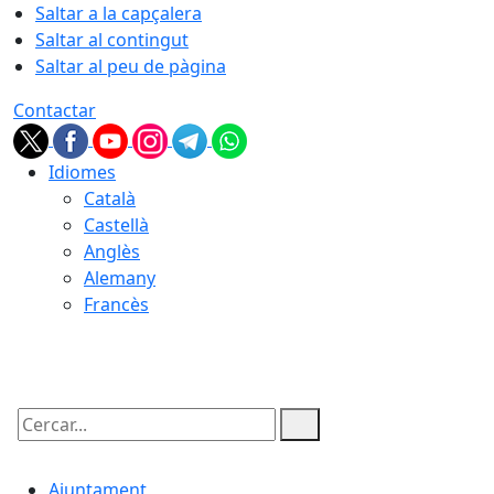
Saltar a la capçalera
Saltar al contingut
Saltar al peu de pàgina
Contactar
Idiomes
Català
Castellà
Anglès
Alemany
Francès
10.08.2026 | 06:23
Cercar:
Ajuntament