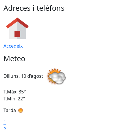
Adreces i telèfons
Accedeix
Meteo
Dilluns, 10 d’agost
D
T.Màx: 35°
T
T.Min: 22°
T
Tarda
T
1
2