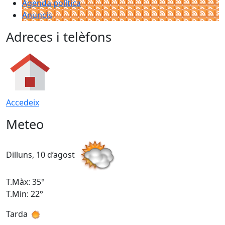
Agenda política
Anuncis
Adreces i telèfons
Accedeix
Meteo
Dilluns, 10 d’agost
D
T.Màx: 35°
T
T.Min: 22°
T
Tarda
T