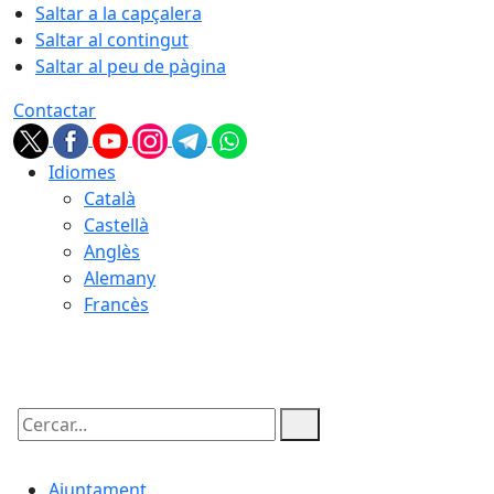
Saltar a la capçalera
Saltar al contingut
Saltar al peu de pàgina
Contactar
Idiomes
Català
Castellà
Anglès
Alemany
Francès
09.08.2026 | 14:17
Cercar:
Ajuntament