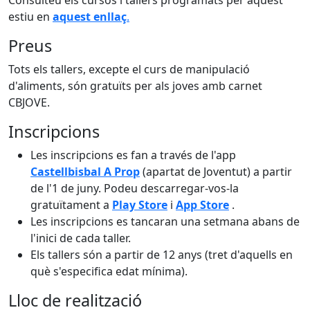
Consulteu els cursos i tallers programats per aquest
estiu en
aquest enllaç
.
Preus
Tots els tallers, excepte el curs de manipulació
d'aliments, són gratuïts per als joves amb carnet
CBJOVE.
Inscripcions
Les inscripcions es fan a través de l'app
Castellbisbal A Prop
(apartat de Joventut) a partir
de l'1 de juny. Podeu descarregar-vos-la
gratuïtament a
Play Store
i
App Store
.
Les inscripcions es tancaran una setmana abans de
l'inici de cada taller.
Els tallers són a partir de 12 anys (tret d'aquells en
què s'especifica edat mínima).
Lloc de realització