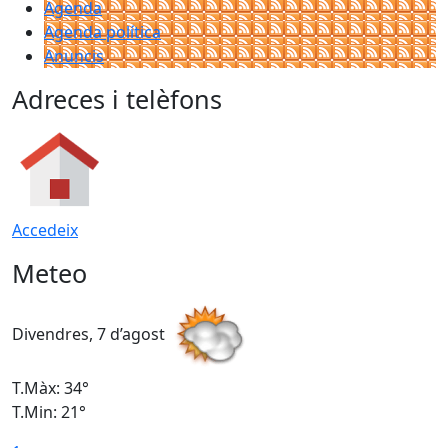
Agenda
Agenda política
Anuncis
Adreces i telèfons
Accedeix
Meteo
Divendres, 7 d’agost
D
T.Màx: 34°
T
T.Min: 21°
T