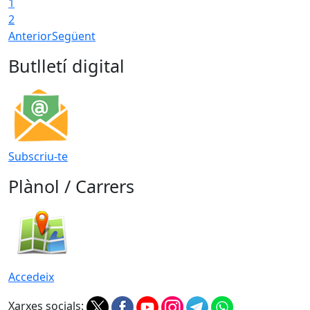
1
T
2
Anterior
Següent
Butlletí digital
Subscriu-te
Plànol / Carrers
Accedeix
Xarxes socials: