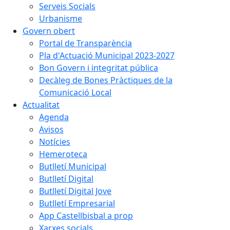
Serveis Socials
Urbanisme
Govern obert
Portal de Transparència
Pla d'Actuació Municipal 2023-2027
Bon Govern i integritat pública
Decàleg de Bones Pràctiques de la
Comunicació Local
Actualitat
Agenda
Avisos
Notícies
Hemeroteca
Butlletí Municipal
Butlletí Digital
Butlletí Digital Jove
Butlletí Empresarial
App Castellbisbal a prop
Xarxes socials