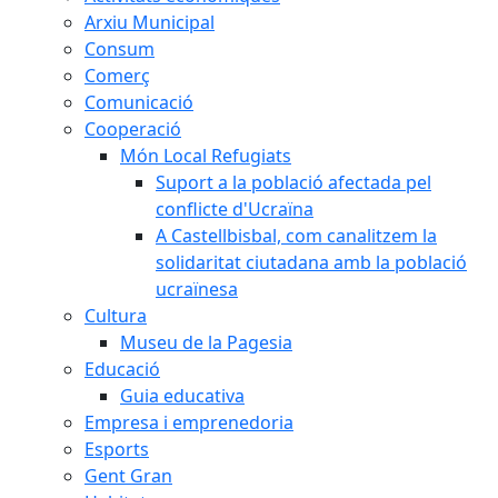
Arxiu Municipal
Consum
Comerç
Comunicació
Cooperació
Món Local Refugiats
Suport a la població afectada pel
conflicte d'Ucraïna
A Castellbisbal, com canalitzem la
solidaritat ciutadana amb la població
ucraïnesa
Cultura
Museu de la Pagesia
Educació
Guia educativa
Empresa i emprenedoria
Esports
Gent Gran