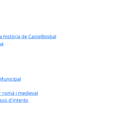
a història de Castellbisbal
na
 Municipal
or romà i medieval
rsos d'interès