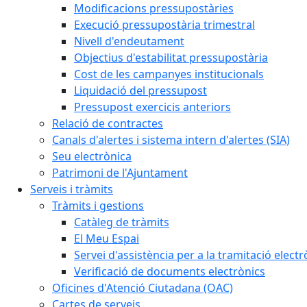
Modificacions pressupostàries
Execució pressupostària trimestral
Nivell d'endeutament
Objectius d'estabilitat pressupostària
Cost de les campanyes institucionals
Liquidació del pressupost
Pressupost exercicis anteriors
Relació de contractes
Canals d'alertes i sistema intern d'alertes (SIA)
Seu electrònica
Patrimoni de l'Ajuntament
Serveis i tràmits
Tràmits i gestions
Catàleg de tràmits
El Meu Espai
Servei d'assistència per a la tramitació electr
Verificació de documents electrònics
Oficines d'Atenció Ciutadana (OAC)
Cartes de serveis