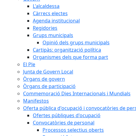
L'alcaldessa
Càrrecs electes
Agenda institucional
Regidories
Grups municipals
Opinió dels grups municipals
Cartipàs: organització política
Organismes dels que forma part
El Ple
Junta de Govern Local
Òrgans de govern
Òrgans de participació
Commemoració Dies Internacionals i Mundials
Manifestos
Oferta pública d'ocupació i convocatòries de per
Ofertes públiques d'ocupació
Convocatòries de personal
Processos selectius oberts