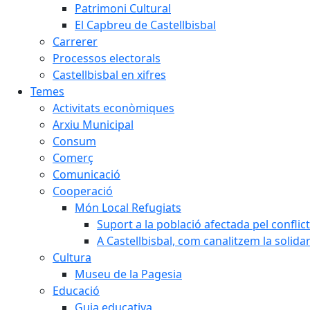
Patrimoni Cultural
El Capbreu de Castellbisbal
Carrerer
Processos electorals
Castellbisbal en xifres
Temes
Activitats econòmiques
Arxiu Municipal
Consum
Comerç
Comunicació
Cooperació
Món Local Refugiats
Suport a la població afectada pel conflic
A Castellbisbal, com canalitzem la solida
Cultura
Museu de la Pagesia
Educació
Guia educativa