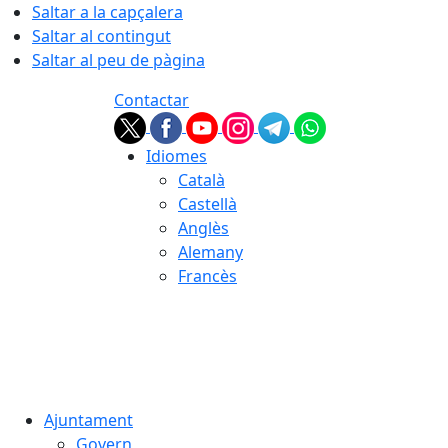
Saltar a la capçalera
Saltar al contingut
Saltar al peu de pàgina
Contactar
Idiomes
Català
Castellà
Anglès
Alemany
Francès
06.08.2026 | 23:55
Ajuntament
Govern