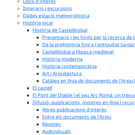
Llocs d'interès
Itineraris i excursions
Dades estació meteorològica
Història local
Història de Castellbisbal
Presentació i les fonts per la recerca de l
De la prehistòria fins a l'antiguitat tarda
Castellbisbal a l'època medieval
Història moderna
Història contemporània
Art i Arquitectura
Catàleg en línia de documents de l'Arxiu
El castell
El Pont del Diable i el seu Arc Romà: un tres
Difusió: publicacions, mostres en línia i recu
Altres publicacions d'interès
Entre els documents de l'Arxiu
Revistes
Audiovisuals