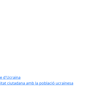
te d'Ucraïna
ritat ciutadana amb la població ucraïnesa