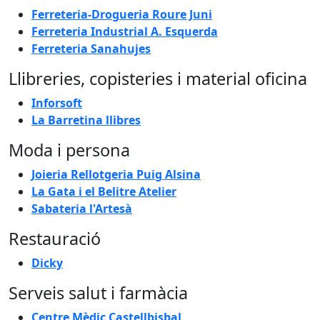
Ferreteria-Drogueria Roure Juni
Ferreteria Industrial A. Esquerda
Ferreteria Sanahujes
Llibreries, copisteries i material oficina
Inforsoft
La Barretina llibres
Moda i persona
Joieria Rellotgeria Puig Alsina
La Gata i el Belitre Atelier
Sabateria l'Artesà
Restauració
Dicky
Serveis salut i farmàcia
Centre Mèdic Castellbisbal