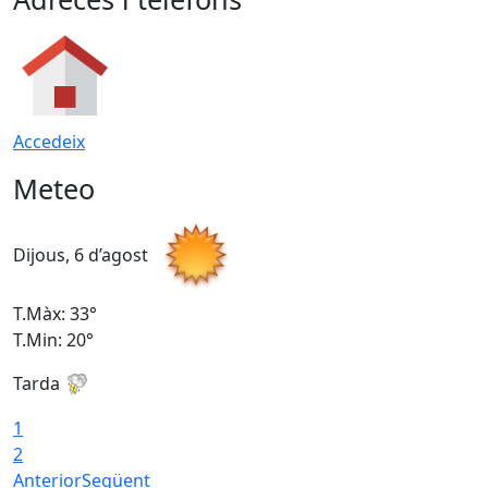
Accedeix
Meteo
Dijous, 6 d’agost
D
T.Màx: 33°
T
T.Min: 20°
T
Tarda
1
2
Anterior
Següent