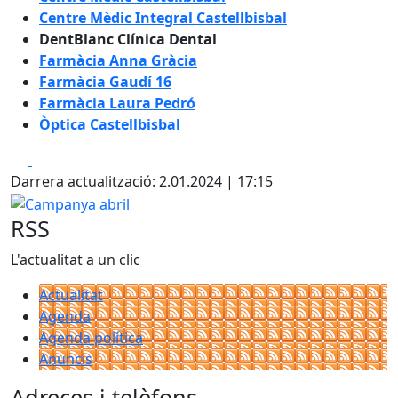
Centre Mèdic Integral Castellbisbal
DentBlanc Clínica Dental
Farmàcia Anna Gràcia
Farmàcia Gaudí 16
Farmàcia Laura Pedró
Òptica Castellbisbal
Facebook
X
Darrera actualització: 2.01.2024 | 17:15
Campanya abril
RSS
L'actualitat a un clic
Actualitat
Agenda
Agenda política
Anuncis
Adreces i telèfons