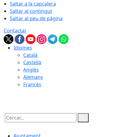
Saltar a la capçalera
Saltar al contingut
Saltar al peu de pàgina
Contactar
Idiomes
Català
Castellà
Anglès
Alemany
Francès
06.08.2026 | 06:20
Cercar:
Ajuntament