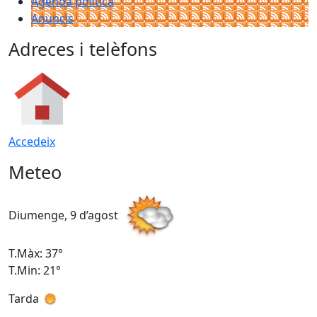
Agenda política
Anuncis
Adreces i telèfons
Accedeix
Meteo
Diumenge, 9 d’agost
D
T.Màx: 37°
T
T.Min: 21°
T
Tarda
T