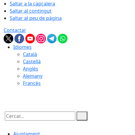
Saltar a la capçalera
Saltar al contingut
Saltar al peu de pàgina
Contactar
Idiomes
Català
Castellà
Anglès
Alemany
Francès
09.08.2026 | 09:26
Cercar:
Ajuntament