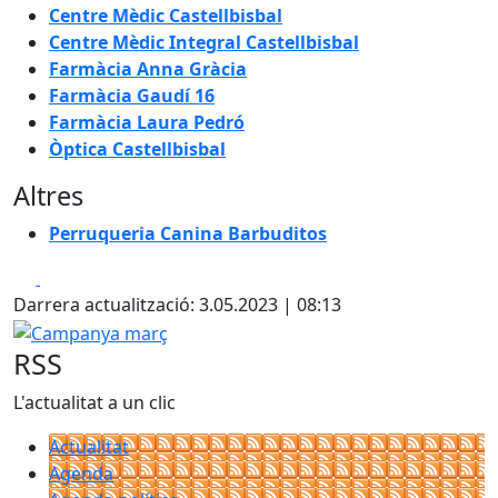
Centre Mèdic Castellbisbal
Centre Mèdic Integral Castellbisbal
Farmàcia Anna Gràcia
Farmàcia Gaudí 16
Farmàcia Laura Pedró
Òptica Castellbisbal
Altres
Perruqueria Canina Barbuditos
Facebook
X
Darrera actualització: 3.05.2023 | 08:13
Campanya març
RSS
L'actualitat a un clic
Actualitat
Agenda