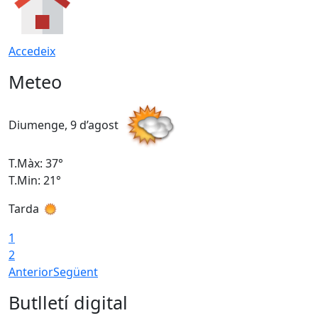
Accedeix
Meteo
Diumenge, 9 d’agost
D
T.Màx: 37°
T
T.Min: 21°
T
Tarda
T
1
2
Anterior
Següent
Butlletí digital