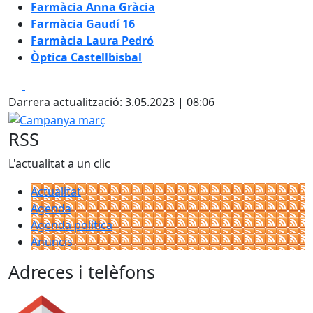
Farmàcia Anna Gràcia
Farmàcia Gaudí 16
Farmàcia Laura Pedró
Òptica Castellbisbal
Facebook
X
Darrera actualització: 3.05.2023 | 08:06
Campanya març
RSS
L'actualitat a un clic
Actualitat
Agenda
Agenda política
Anuncis
Adreces i telèfons