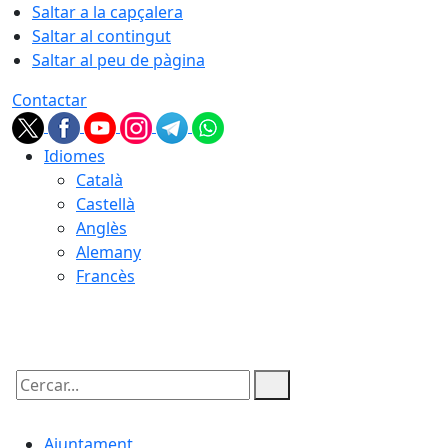
Saltar a la capçalera
Saltar al contingut
Saltar al peu de pàgina
Contactar
Idiomes
Català
Castellà
Anglès
Alemany
Francès
09.08.2026 | 08:24
Cercar:
Ajuntament