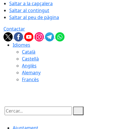
Saltar a la capçalera
Saltar al contingut
Saltar al peu de pàgina
Contactar
Idiomes
Català
Castellà
Anglès
Alemany
Francès
06.08.2026 | 04:28
Cercar:
Ajuntament