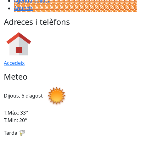
Agenda política
Anuncis
Adreces i telèfons
Accedeix
Meteo
Dijous, 6 d’agost
D
T.Màx: 33°
T
T.Min: 20°
T
Tarda