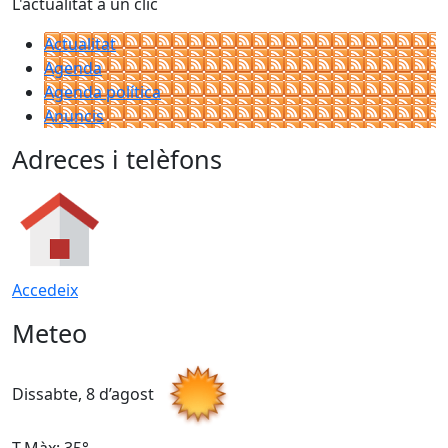
L'actualitat a un clic
Actualitat
Agenda
Agenda política
Anuncis
Adreces i telèfons
Accedeix
Meteo
Dissabte, 8 d’agost
D
T.Màx: 35°
T