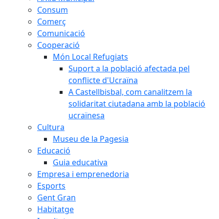
Consum
Comerç
Comunicació
Cooperació
Món Local Refugiats
Suport a la població afectada pel
conflicte d'Ucraïna
A Castellbisbal, com canalitzem la
solidaritat ciutadana amb la població
ucraïnesa
Cultura
Museu de la Pagesia
Educació
Guia educativa
Empresa i emprenedoria
Esports
Gent Gran
Habitatge