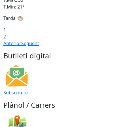
T.Min: 21°
T
Tarda
1
2
Anterior
Següent
Butlletí digital
Subscriu-te
Plànol / Carrers