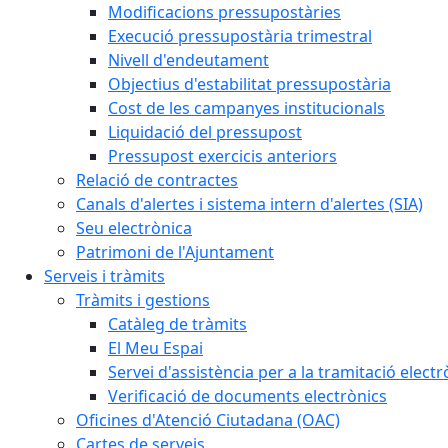
Modificacions pressupostàries
Execució pressupostària trimestral
Nivell d'endeutament
Objectius d'estabilitat pressupostària
Cost de les campanyes institucionals
Liquidació del pressupost
Pressupost exercicis anteriors
Relació de contractes
Canals d'alertes i sistema intern d'alertes (SIA)
Seu electrònica
Patrimoni de l'Ajuntament
Serveis i tràmits
Tràmits i gestions
Catàleg de tràmits
El Meu Espai
Servei d'assistència per a la tramitació electr
Verificació de documents electrònics
Oficines d'Atenció Ciutadana (OAC)
Cartes de serveis