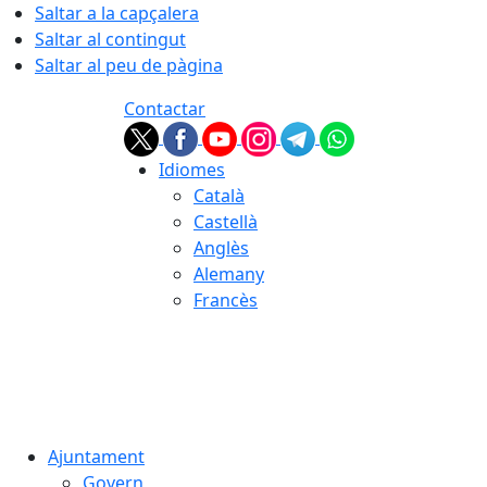
Saltar a la capçalera
Saltar al contingut
Saltar al peu de pàgina
Contactar
Idiomes
Català
Castellà
Anglès
Alemany
Francès
09.08.2026 | 06:29
Ajuntament
Govern