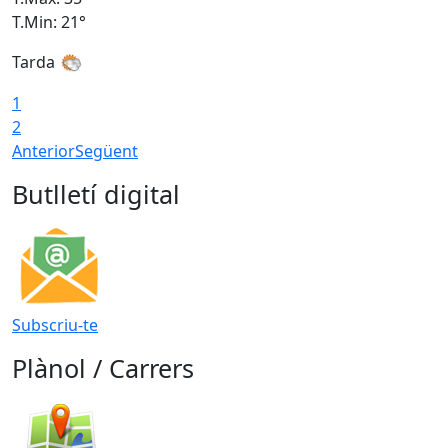
T.Min: 21°
T
Tarda
1
2
Anterior
Següent
Butlletí digital
Subscriu-te
Plànol / Carrers