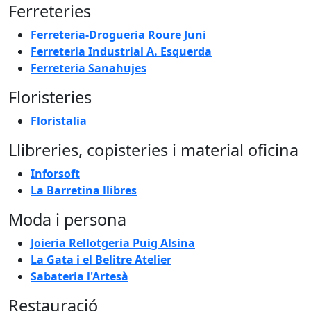
Ferreteries
Ferreteria-Drogueria Roure Juni
Ferreteria Industrial A. Esquerda
Ferreteria Sanahujes
Floristeries
Floristalia
Llibreries, copisteries i material oficina
Inforsoft
La Barretina llibres
Moda i persona
Joieria Rellotgeria Puig Alsina
La Gata i el Belitre Atelier
Sabateria l'Artesà
Restauració