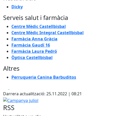
Dicky
Serveis salut i farmàcia
Centre Mèdic Castellbisbal
Centre Mèdic Integral Castellbisbal
Farmàcia Anna Gràcia
Farmàcia Gaudí 16
Farmàcia Laura Pedró
Òptica Castellbisbal
Altres
Perruqueria Canina Barbuditos
Facebook
X
Darrera actualització: 25.11.2022 | 08:21
Campanya juliol
RSS