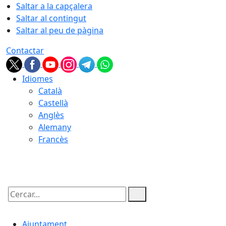
Saltar a la capçalera
Saltar al contingut
Saltar al peu de pàgina
Contactar
Idiomes
Català
Castellà
Anglès
Alemany
Francès
08.08.2026 | 04:30
Cercar:
Ajuntament