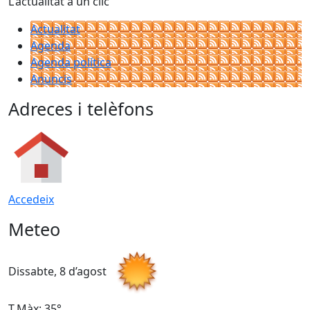
L'actualitat a un clic
Actualitat
Agenda
Agenda política
Anuncis
Adreces i telèfons
Accedeix
Meteo
Dissabte, 8 d’agost
D
T.Màx: 35°
T