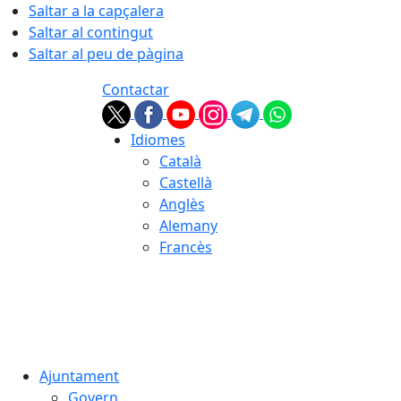
Saltar a la capçalera
Saltar al contingut
Saltar al peu de pàgina
Contactar
Idiomes
Català
Castellà
Anglès
Alemany
Francès
06.08.2026 | 22:01
Ajuntament
Govern