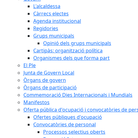
L'alcaldessa
Càrrecs electes
Agenda institucional
Regidories
Grups municipals
Opinió dels grups municipals
Cartipàs: organització política
Organismes dels que forma part
El Ple
Junta de Govern Local
Òrgans de govern
Òrgans de participació
Commemoració Dies Internacionals i Mundials
Manifestos
Oferta pública d'ocupació i convocatòries de per
Ofertes públiques d'ocupació
Convocatòries de personal
Processos selectius oberts