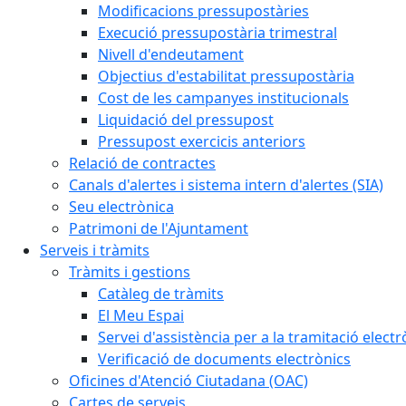
Modificacions pressupostàries
Execució pressupostària trimestral
Nivell d'endeutament
Objectius d'estabilitat pressupostària
Cost de les campanyes institucionals
Liquidació del pressupost
Pressupost exercicis anteriors
Relació de contractes
Canals d'alertes i sistema intern d'alertes (SIA)
Seu electrònica
Patrimoni de l'Ajuntament
Serveis i tràmits
Tràmits i gestions
Catàleg de tràmits
El Meu Espai
Servei d'assistència per a la tramitació electr
Verificació de documents electrònics
Oficines d'Atenció Ciutadana (OAC)
Cartes de serveis