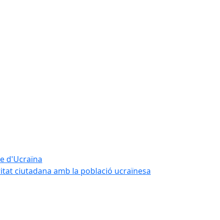
te d'Ucraïna
ritat ciutadana amb la població ucraïnesa