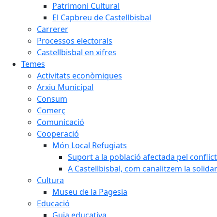
Patrimoni Cultural
El Capbreu de Castellbisbal
Carrerer
Processos electorals
Castellbisbal en xifres
Temes
Activitats econòmiques
Arxiu Municipal
Consum
Comerç
Comunicació
Cooperació
Món Local Refugiats
Suport a la població afectada pel conflic
A Castellbisbal, com canalitzem la solida
Cultura
Museu de la Pagesia
Educació
Guia educativa