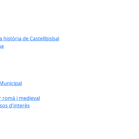
a història de Castellbisbal
na
 Municipal
or romà i medieval
rsos d'interès