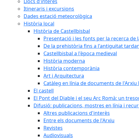
Llocs d'interès
Itineraris i excursions
Dades estació meteorològica
Història local
Història de Castellbisbal
Presentació i les fonts per la recerca de l
De la prehistòria fins a l'antiguitat tarda
Castellbisbal a l'època medieval
Història moderna
Història contemporània
Art i Arquitectura
Catàleg en línia de documents de l'Arxiu
El castell
El Pont del Diable i el seu Arc Romà: un tres
Difusió: publicacions, mostres en línia i recu
Altres publicacions d'interès
Entre els documents de l'Arxiu
Revistes
Audiovisuals