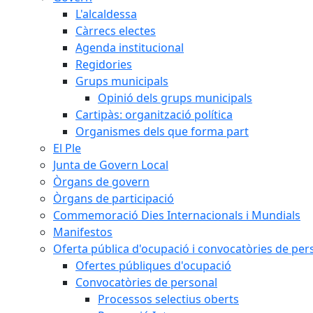
L'alcaldessa
Càrrecs electes
Agenda institucional
Regidories
Grups municipals
Opinió dels grups municipals
Cartipàs: organització política
Organismes dels que forma part
El Ple
Junta de Govern Local
Òrgans de govern
Òrgans de participació
Commemoració Dies Internacionals i Mundials
Manifestos
Oferta pública d'ocupació i convocatòries de per
Ofertes públiques d'ocupació
Convocatòries de personal
Processos selectius oberts