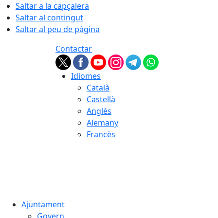
Saltar a la capçalera
Saltar al contingut
Saltar al peu de pàgina
Contactar
Idiomes
Català
Castellà
Anglès
Alemany
Francès
06.08.2026 | 23:33
Ajuntament
Govern