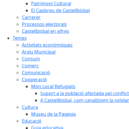
Patrimoni Cultural
El Capbreu de Castellbisbal
Carrerer
Processos electorals
Castellbisbal en xifres
Temes
Activitats econòmiques
Arxiu Municipal
Consum
Comerç
Comunicació
Cooperació
Món Local Refugiats
Suport a la població afectada pel conflic
A Castellbisbal, com canalitzem la solida
Cultura
Museu de la Pagesia
Educació
Guia educativa