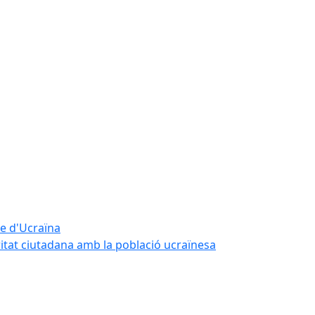
te d'Ucraïna
ritat ciutadana amb la població ucraïnesa