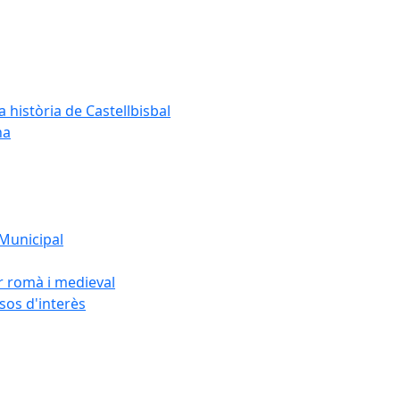
a història de Castellbisbal
na
 Municipal
or romà i medieval
rsos d'interès