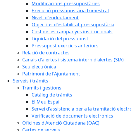
Modificacions pressupostàries
Execució pressupostària trimestral
Nivell d'endeutament
Objectius d'estabilitat pressupostària
Cost de les campanyes institucionals
Liquidació del pressupost
Pressupost exercicis anteriors
Relació de contractes
Canals d'alertes i sistema intern d'alertes (SIA)
Seu electrònica
Patrimoni de l'Ajuntament
Serveis i tràmits
Tràmits i gestions
Catàleg de tràmits
El Meu Espai
Servei d'assistència per a la tramitació electr
Verificació de documents electrònics
Oficines d'Atenció Ciutadana (OAC)
Cartes de serveis