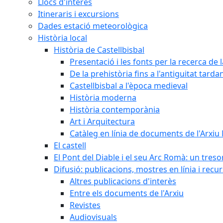
Llocs d'interès
Itineraris i excursions
Dades estació meteorològica
Història local
Història de Castellbisbal
Presentació i les fonts per la recerca de l
De la prehistòria fins a l'antiguitat tarda
Castellbisbal a l'època medieval
Història moderna
Història contemporània
Art i Arquitectura
Catàleg en línia de documents de l'Arxiu
El castell
El Pont del Diable i el seu Arc Romà: un tres
Difusió: publicacions, mostres en línia i recu
Altres publicacions d'interès
Entre els documents de l'Arxiu
Revistes
Audiovisuals