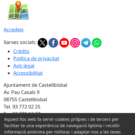
Accedeix
Xarxes socials:
Crèdits
Política de privacitat
Avís legal
Accessibilitat
Ajuntament de Castellbisbal
Av. Pau Casals 9
08755 Castellbisbal
Tel. 93 772 02 25
Fax 93 772 13 07
Aquest lloc web fa servir cookies pròpies i de tercers per
Amb la col·laboració de:
facilitar-te una experiència de navegació òptima i recollir
informació anònima per millorar i adaptar-nos a les teves