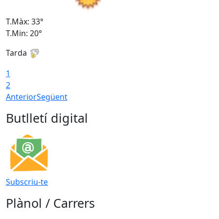
T.Màx: 33°
T
T.Min: 20°
T
Tarda
1
2
Anterior
Següent
Butlletí digital
Subscriu-te
Plànol / Carrers