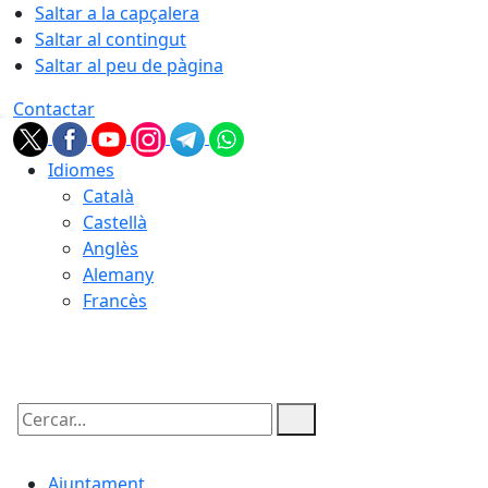
Saltar a la capçalera
Saltar al contingut
Saltar al peu de pàgina
Contactar
Idiomes
Català
Castellà
Anglès
Alemany
Francès
06.08.2026 | 06:30
Cercar:
Ajuntament