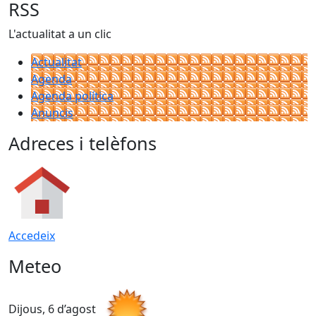
RSS
L'actualitat a un clic
Actualitat
Agenda
Agenda política
Anuncis
Adreces i telèfons
Accedeix
Meteo
Dijous, 6 d’agost
D