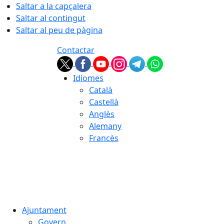
Saltar a la capçalera
Saltar al contingut
Saltar al peu de pàgina
Contactar
Idiomes
Català
Castellà
Anglès
Alemany
Francès
08.08.2026 | 00:52
Ajuntament
Govern