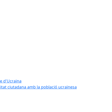
te d'Ucraïna
ritat ciutadana amb la població ucraïnesa