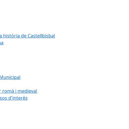
a història de Castellbisbal
na
 Municipal
or romà i medieval
rsos d'interès