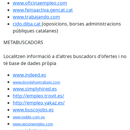
www.oficinaempleo.com
www.feinaactiva.gencat.cat
www.trabajando.com
cido.diba.cat
(oposicions, borses administracions
públiques catalanes)
METABUSCADORS
Localitzen informació a d'altres buscadors d'ofertes i no
té base de dades pròpia
www.indeed.es
www.dondehaytrabajo.com
www.simplyhired.es
http://empleo.trovit.es/
http://empleo.yakaz.es/
www.buscojobs.es
www.jooble.com.es
www.opcionempleo.com