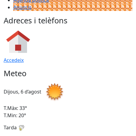
Agenda política
Anuncis
Adreces i telèfons
Accedeix
Meteo
Dijous, 6 d’agost
D
T.Màx: 33°
T
T.Min: 20°
T
Tarda