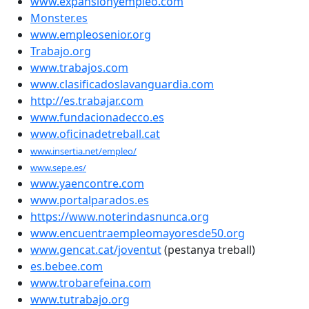
www.expansionyempleo.com
Monster.es
www.empleosenior.org
Trabajo.org
www.trabajos.com
www.clasificadoslavanguardia.com
http://es.trabajar.com
www.fundacionadecco.es
www.oficinadetreball.cat
www.insertia.net/empleo/
www.sepe.es/
www.yaencontre.com
www.portalparados.es
https://www.noterindasnunca.org
www.encuentraempleomayoresde50.org
www.gencat.cat/joventut
(pestanya treball)
es.bebee.com
www.trobarefeina.com
www.tutrabajo.org