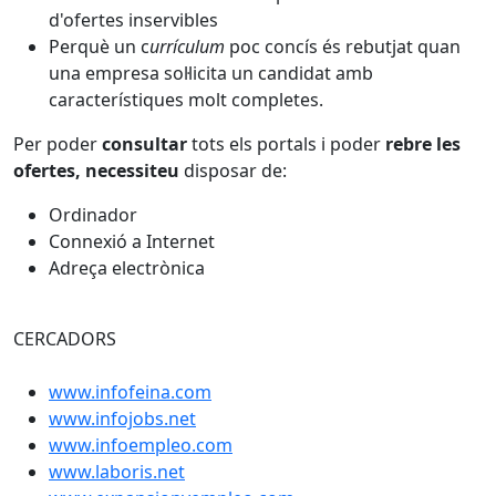
d'ofertes inservibles
Perquè un c
urrículum
poc concís és rebutjat quan
una empresa sol·licita un candidat amb
característiques molt completes.
Per poder
consultar
tots els portals i poder
rebre les
ofertes, necessiteu
disposar de:
Ordinador
Connexió a Internet
Adreça electrònica
CERCADORS
www.infofeina.com
www.infojobs.net
www.infoempleo.com
www.laboris.net