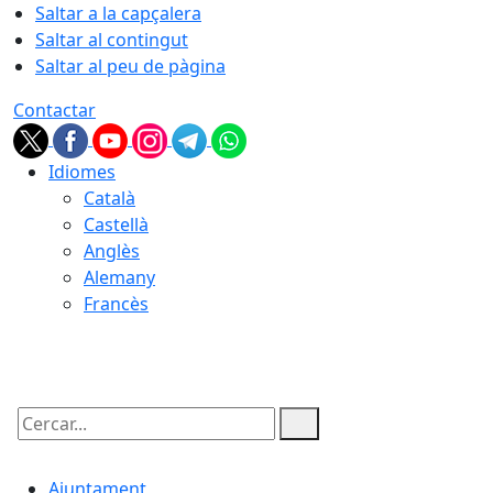
Saltar a la capçalera
Saltar al contingut
Saltar al peu de pàgina
Contactar
Idiomes
Català
Castellà
Anglès
Alemany
Francès
06.08.2026 | 03:55
Cercar:
Ajuntament