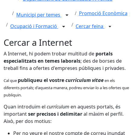
Promoció Econòmica
Municipi per temes
Ocupació i Formació
Cercar feina
Cercar a Internet
A Internet, hi podem trobar multitud de
portals
especialitzats en temes laborals
; des de borses de
treball fins a ofertes d'empreses públiques i privades.
publiqueu el vostre
currículum vitae
Cal que
en els
diferents portals; d'aquesta manera, podreu enviar-lo a les ofertes que
publiquin.
Quan introduïm el
currículum
en aquests portals, és
important
ser precisos i delimitar
al màxim el perfil.
Això, per dos motius:
Per no veure el nostre compte de correu inundat