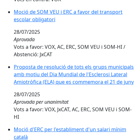
Moció de SOM VEU i ERC a favor del transport
escolar obligatori
28/07/2025
Aprovada
Vots a favor: VOX, AC, ERC, SOM VEU i SOM-HI /
Abstenció: JxCAT
Proposta de resolució de tots els grups municipals
amb motiu del Dia Mundial de l'Esclerosi Lateral
Amiotròfica (ELA) que es commemora el 21 de juny
28/07/2025
Aprovada per unanimitat
Vots a favor: VOX, JxCAT, AC, ERC, SOM VEU i SOM-
HI
Moció d'ERC per l'establiment d'un salari mínim
català