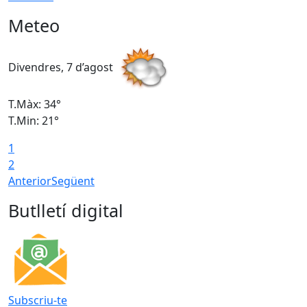
Meteo
Divendres, 7 d’agost
D
T.Màx: 34°
T
T.Min: 21°
T
1
T
2
Anterior
Següent
Butlletí digital
Subscriu-te