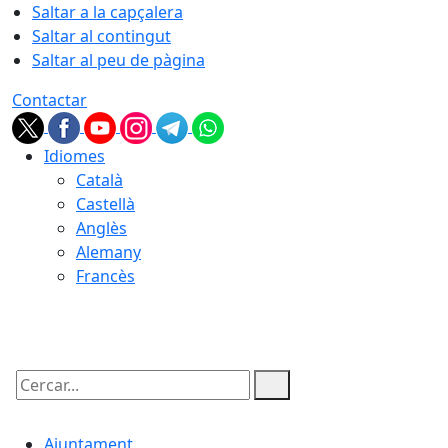
Saltar a la capçalera
Saltar al contingut
Saltar al peu de pàgina
Contactar
Idiomes
Català
Castellà
Anglès
Alemany
Francès
07.08.2026 | 01:34
Cercar:
Ajuntament