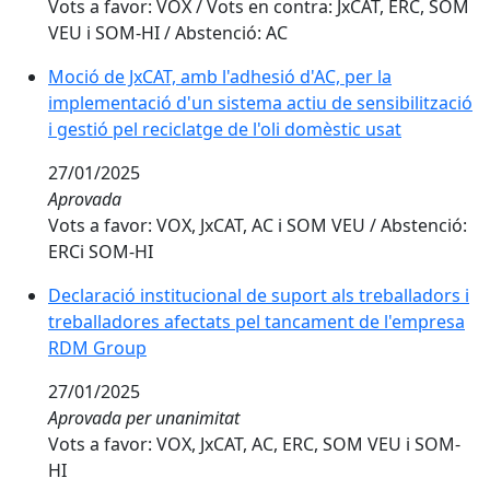
Vots a favor: VOX / Vots en contra: JxCAT, ERC, SOM
VEU i SOM-HI / Abstenció: AC
Moció de JxCAT, amb l'adhesió d'AC, per la
implementació d'un sistema actiu de sensibilització
i gestió pel reciclatge de l'oli domèstic usat
27/01/2025
Aprovada
Vots a favor: VOX, JxCAT, AC i SOM VEU / Abstenció:
ERCi SOM-HI
Declaració institucional de suport als treballadors i
treballadores afectats pel tancament de l'empresa
RDM Group
27/01/2025
Aprovada per unanimitat
Vots a favor: VOX, JxCAT, AC, ERC, SOM VEU i SOM-
HI