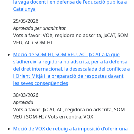
la vaga docent i en defensa de l'educació pública a
Catalunya
25/05/2026
Aprovada per unanimitat
Vots a favor: VOX, regidora no adscrita, JxCAT, SOM
VEU, AC i SOM-HI
Moció de SOM-HI, SOM VEU, AC i JxCAT a la que
s'adhereix la regidora no adscrita, per a la defensa
del dret internacional, la desescalada del conflicte a
l'Orient Mitjà i la preparació de respostes davant
les seves conseqüències
30/03/2026
Aprovada
Vots a favor: JxCAT, AC, regidora no adscrita, SOM
VEU i SOM-HI / Vots en contra: VOX
Moció de VOX de rebuig a la imposició d'oferir una