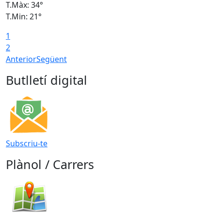
T.Màx: 34°
T
T.Min: 21°
T
1
T
2
Anterior
Següent
Butlletí digital
Subscriu-te
Plànol / Carrers