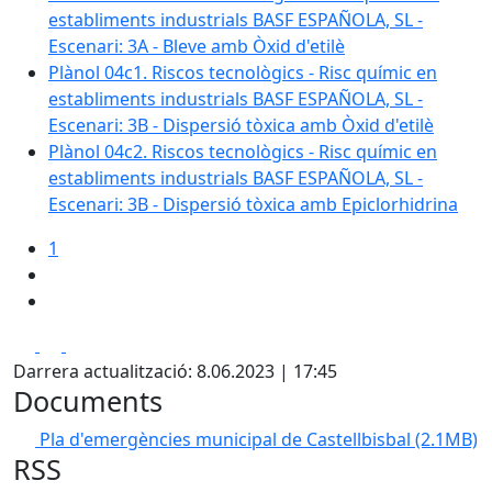
establiments industrials BASF ESPAÑOLA, SL -
Escenari: 3A - Bleve amb Òxid d'etilè
Plànol 04c1. Riscos tecnològics - Risc químic en
establiments industrials BASF ESPAÑOLA, SL -
Escenari: 3B - Dispersió tòxica amb Òxid d'etilè
Plànol 04c2. Riscos tecnològics - Risc químic en
establiments industrials BASF ESPAÑOLA, SL -
Escenari: 3B - Dispersió tòxica amb Epiclorhidrina
1
Facebook
X
Pdf
Darrera actualització: 8.06.2023 | 17:45
Documents
Pla d'emergències municipal de Castellbisbal
(2.1MB)
RSS