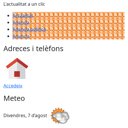
L'actualitat a un clic
Actualitat
Agenda
Agenda política
Anuncis
Adreces i telèfons
Accedeix
Meteo
Divendres, 7 d’agost
D