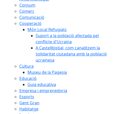
Consum
Comerç
Comunicació
Cooperació
Món Local Refugiats
Suport a la població afectada pel
conflicte d'Ucraïna
A Castellbisbal, com canalitzem la
solidaritat ciutadana amb la població
ucraïnesa
Cultura
Museu de la Pagesia
Educació
Guia educativa
Empresa i emprenedoria
Esports
Gent Gran
Habitatge