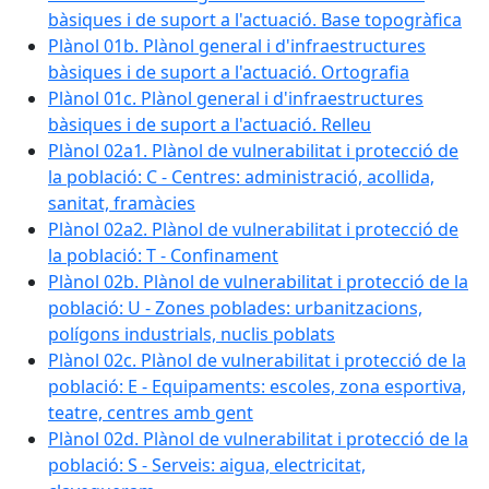
bàsiques i de suport a l'actuació. Base topogràfica
Plànol 01b. Plànol general i d'infraestructures
bàsiques i de suport a l'actuació. Ortografia
Plànol 01c. Plànol general i d'infraestructures
bàsiques i de suport a l'actuació. Relleu
Plànol 02a1. Plànol de vulnerabilitat i protecció de
la població: C - Centres: administració, acollida,
sanitat, framàcies
Plànol 02a2. Plànol de vulnerabilitat i protecció de
la població: T - Confinament
Plànol 02b. Plànol de vulnerabilitat i protecció de la
població: U - Zones poblades: urbanitzacions,
polígons industrials, nuclis poblats
Plànol 02c. Plànol de vulnerabilitat i protecció de la
població: E - Equipaments: escoles, zona esportiva,
teatre, centres amb gent
Plànol 02d. Plànol de vulnerabilitat i protecció de la
població: S - Serveis: aigua, electricitat,