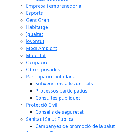
Empresa i emprenedoria
Esports
Gent Gran
Habitatge
Igualtat
Joventut
Medi Ambient
Mobilitat
Ocupació
Obres privades
Participació ciutadana
Subvencions a les entitats
Processos participatius
Consultes públiques
Protecció Civil
Consells de seguretat
Sanitat i Salut Pública
Campanyes de promoció de la salut