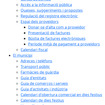
Accés a la informació pública
Queixes, suggeriments i propostes
Regulació del registre electrònic
Espai dels proveïdors
Donar-se d'alta com a proveïdor
Presentació de factures
Bústia de factures electròniques
Període mitjà de pagament a proveïdors
Calendari fiscal
El municipi
Adreces i telèfons
Transport públic
Farmàcies de guàrdia
Guia d'entitats
Guia de comerços i serveis
Guia d'activitats i indústria
Calendari d'obertura comercial en dies festius
Calendari de dies festius