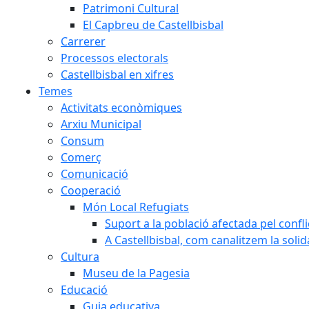
Patrimoni Cultural
El Capbreu de Castellbisbal
Carrerer
Processos electorals
Castellbisbal en xifres
Temes
Activitats econòmiques
Arxiu Municipal
Consum
Comerç
Comunicació
Cooperació
Món Local Refugiats
Suport a la població afectada pel confl
A Castellbisbal, com canalitzem la soli
Cultura
Museu de la Pagesia
Educació
Guia educativa