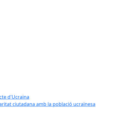
icte d'Ucraïna
daritat ciutadana amb la població ucraïnesa