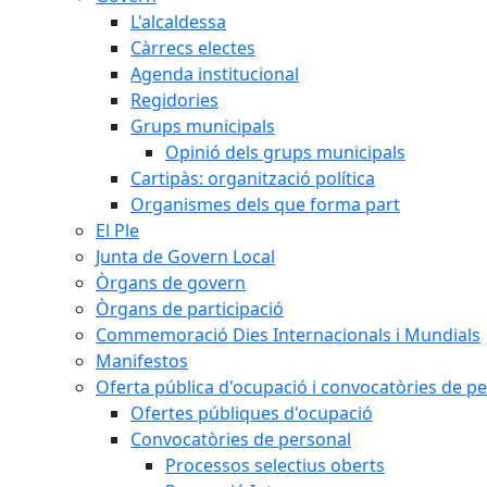
L'alcaldessa
Càrrecs electes
Agenda institucional
Regidories
Grups municipals
Opinió dels grups municipals
Cartipàs: organització política
Organismes dels que forma part
El Ple
Junta de Govern Local
Òrgans de govern
Òrgans de participació
Commemoració Dies Internacionals i Mundials
Manifestos
Oferta pública d'ocupació i convocatòries de p
Ofertes públiques d'ocupació
Convocatòries de personal
Processos selectius oberts