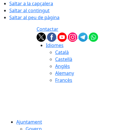
Saltar a la capçalera
Saltar al contingut
Saltar al peu de pàgina
Contactar
Idiomes
Català
Castellà
Anglès
Alemany
Francès
07.08.2026 | 03:56
Ajuntament
Govern