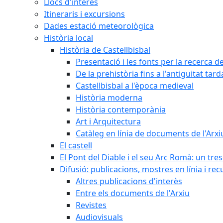
Llocs d'interès
Itineraris i excursions
Dades estació meteorològica
Història local
Història de Castellbisbal
Presentació i les fonts per la recerca de
De la prehistòria fins a l'antiguitat tar
Castellbisbal a l'època medieval
Història moderna
Història contemporània
Art i Arquitectura
Catàleg en línia de documents de l'Arxi
El castell
El Pont del Diable i el seu Arc Romà: un tre
Difusió: publicacions, mostres en línia i rec
Altres publicacions d'interès
Entre els documents de l'Arxiu
Revistes
Audiovisuals