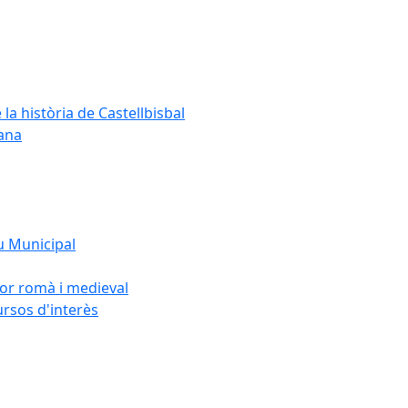
 la història de Castellbisbal
dana
u Municipal
sor romà i medieval
ursos d'interès